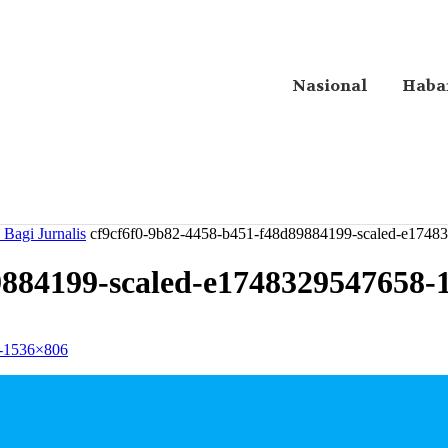
Nasional
Haba
Bagi Jurnalis
cf9cf6f0-9b82-4458-b451-f48d89884199-scaled-e174
9884199-scaled-e1748329547658-