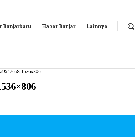
r Banjarbaru
Habar Banjar
Lainnya
8329547658-1536x806
1536×806