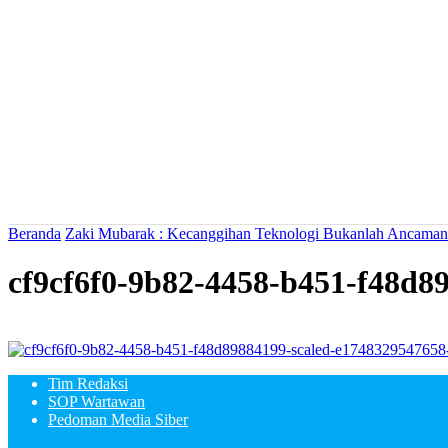
Beranda
Zaki Mubarak : Kecanggihan Teknologi Bukanlah Ancaman 
cf9cf6f0-9b82-4458-b451-f48d8
Tim Redaksi
SOP Wartawan
Pedoman Media Siber