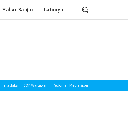
Habar Banjar
Lainnya
Tim Redaksi
SOP Wartawan
Pedoman Media Siber