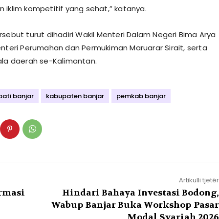
 iklim kompetitif yang sehat,” katanya.
rsebut turut dihadiri Wakil Menteri Dalam Negeri Bima Arya
enteri Perumahan dan Permukiman Maruarar Sirait, serta
ala daerah se-Kalimantan.
ati banjar
kabupaten banjar
pemkab banjar
Artikulli tjetër
rmasi
Hindari Bahaya Investasi Bodong,
Wabup Banjar Buka Workshop Pasar
Modal Syariah 2026