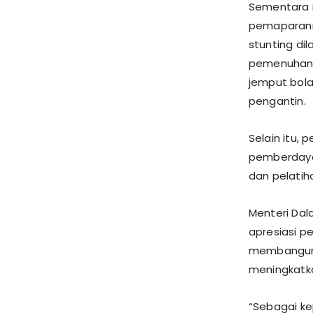
Sementara i
pemaparann
stunting dil
pemenuhan g
jemput bola
pengantin.
Selain itu, 
pemberdaya
dan pelatih
Menteri Da
apresiasi p
membangun 
meningkatka
“Sebagai ke