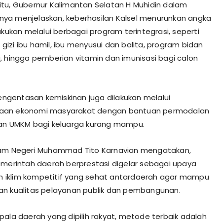
tu, Gubernur Kalimantan Selatan H Muhidin dalam
ya menjelaskan, keberhasilan Kalsel menurunkan angka
akukan melalui berbagai program terintegrasi, seperti
izi ibu hamil, ibu menyusui dan balita, program bidan
, hingga pemberian vitamin dan imunisasi bagi calon
pengentasan kemiskinan juga dilakukan melalui
an ekonomi masyarakat dengan bantuan permodalan
an UMKM bagi keluarga kurang mampu.
lam Negeri Muhammad Tito Karnavian mengatakan,
emerintah daerah berprestasi digelar sebagai upaya
iklim kompetitif yang sehat antardaerah agar mampu
n kualitas pelayanan publik dan pembangunan.
pala daerah yang dipilih rakyat, metode terbaik adalah