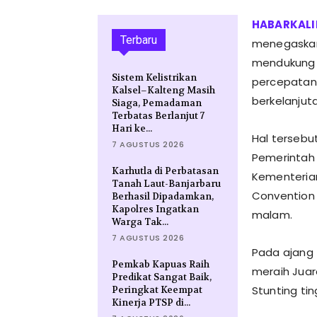
Terbaru
menegaskan
mendukung 
Sistem Kelistrikan
percepatan 
Kalsel–Kalteng Masih
berkelanjut
Siaga, Pemadaman
Terbatas Berlanjut 7
Hari ke...
Hal tersebu
7 AGUSTUS 2026
Pemerintah 
Karhutla di Perbatasan
Kementerian
Tanah Laut-Banjarbaru
Convention 
Berhasil Dipadamkan,
Kapolres Ingatkan
malam.
Warga Tak...
7 AGUSTUS 2026
Pada ajang 
Pemkab Kapuas Raih
meraih Juar
Predikat Sangat Baik,
Stunting tin
Peringkat Keempat
Kinerja PTSP di...