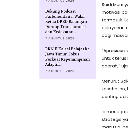
7 AGUSTUS 2026
Saidi Mansy
Dukung Podcast
motivasi ba
Parlementaria, Wakil
termasuk Ka
Ketua DPRD Balangan
Dorong Transparansi
pelayanan 
dan Kedekatan...
bagi masyar
7 AGUSTUS 2026
PKN II Kalsel Belajar ke
“Apresiasi 
Jawa Timur, Fokus
untuk terus
Perkuat Kepemimpinan
Adaptif...
daerah,” uja
7 AGUSTUS 2026
Menurut Sai
kesehatan, 
penting dal
Ia menegas
strategis y
manusia, pe