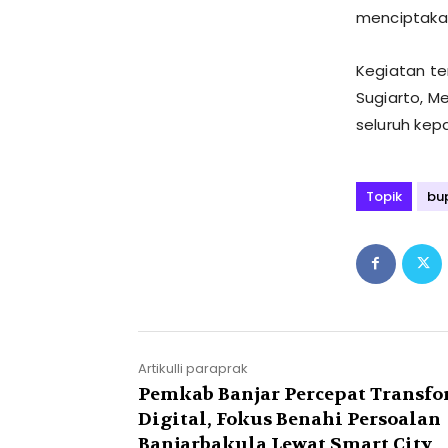
menciptakan
Kegiatan te
Sugiarto, M
seluruh kep
Topik
bup
Artikulli paraprak
Pemkab Banjar Percepat Transfo
Digital, Fokus Benahi Persoalan
Banjarbakula Lewat Smart City