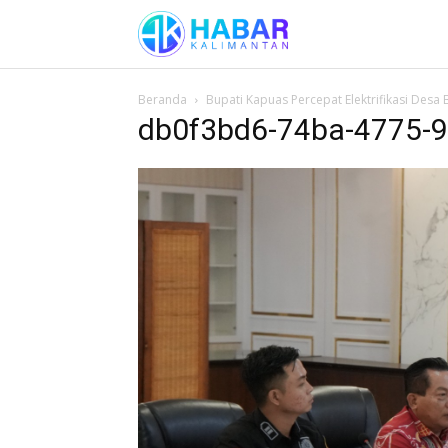
Beranda
Bupati Kapuas Percepat Elektrifikasi Desa
db0f3bd6-74ba-4775-