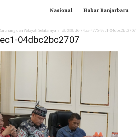
Nasional
Habar Banjarbaru
 Barunang dan Wilayah Sekitarnya
db0f3bd6-74ba-4775-9ec1-04dbc2bc2707
9ec1-04dbc2bc2707