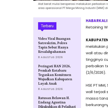
Alat berat mulai beroperasi melakukan perbaikan 
area operasional PT Merge Mining Industri (MMI) d
Terbaru
Retaining W
Video Viral Ruangan
KABUPATEN
Satreskrim, Polres
melakukan p
Tapin Sebut Hanya
Kesalahpahaman
wall atau d
8 AGUSTUS 2026
tingginya c
perbaikan t
Peringati HAN 2026,
Pemkab Kotabaru
(2/6/2026).
Tegaskan Komitmen
Wujudkan Kabupaten
Layak Anak
HSE PT MMI,
8 AGUSTUS 2026
wall terjad
massa tanah
Ratusan Relawan H.
Endang Agustina
berkurangny
Dikukuhkan di Pelaihari