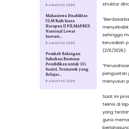
struktur di
8 AGUSTUS 2026
Mahasiswa Disabilitas
“Berdasarkan
ULM Raih Juara
Harapan II PILMAPRES
menyebabka
Nasional Lewat
sehingga m
Inovasi...
kerusakan pa
8 AGUSTUS 2026
(2/6/2026).
Pemkab Balangan
Salurkan Bantuan
Pendidikan untuk 535
“Perusahaan
Santri, Termasuk yang
penguatan pa
Belajar...
menyusun p
8 AGUSTUS 2026
Saat ini pr
teknis di la
yang terdam
guna memas
berlangsung