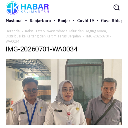
Nasional
Banjarbaru
Banjar
Covid-19
Gaya Hidup
Beranda
Kalsel Tetap Swasembada Telur dan Daging Ayam,
Distribusi ke Kalteng dan Kaltim Terus Berjalan
IMG-20260701-
WA0034
IMG-20260701-WA0034