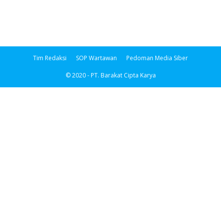
Tim Redaksi
SOP Wartawan
Pedoman Media Siber
© 2020 - PT. Barakat Cipta Karya