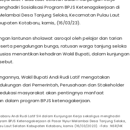
enghadiri Sosialisasi Program BPJS Ketenagakerjaan di
 Melambai Desa Tanjung Seloka, Kecamatan Pulau Laut
bupaten Kotabaru, kamis, (16/03/23).
ingan lantunan sholawat asroqol oleh pelajar dan tarian
serta pengalungan bunga, ratusan warga tanjung seloka
sias menantikan kehadiran Wakil Bupati, dalam kunjungan
rsebut.
ngannya, Wakil Bupati Andi Rudi Latif mengatakan
dukungan dari Pemerintah, Perusahaan dan Stakeholder
edukasi masyarakat akan pentingnya manfaat
an dalam program BPJS ketenagakerjaan.
tabaru Andi Rudi Latif SH dalam Kunjungan Kerja sekaligus menghadiri
ogram BPJS Ketenagakerjaan di Pasar Nyiur Melambai Desa Tanjung Seloka,
u Laut Selatan Kabupaten Kotabaru, kamis (16/03/2023). -Foto : NSR/HK