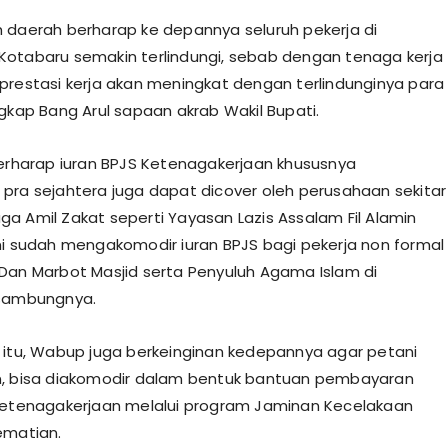
 daerah berharap ke depannya seluruh pekerja di
otabaru semakin terlindungi, sebab dengan tenaga kerja
prestasi kerja akan meningkat dengan terlindunginya para
ngkap Bang Arul sapaan akrab Wakil Bupati.
berharap iuran BPJS Ketenagakerjaan khususnya
pra sejahtera juga dapat dicover oleh perusahaan sekitar
a Amil Zakat seperti Yayasan Lazis Assalam Fil Alamin
ni sudah mengakomodir iuran BPJS bagi pekerja non formal
Dan Marbot Masjid serta Penyuluh Agama Islam di
 sambungnya.
 itu, Wabup juga berkeinginan kedepannya agar petani
n, bisa diakomodir dalam bentuk bantuan pembayaran
Ketenagakerjaan melalui program Jaminan Kecelakaan
ematian.