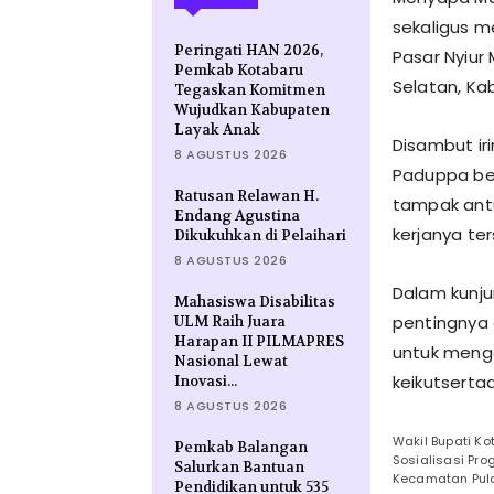
sekaligus m
Peringati HAN 2026,
Pasar Nyiur
Pemkab Kotabaru
Selatan, Ka
Tegaskan Komitmen
Wujudkan Kabupaten
Layak Anak
Disambut ir
8 AGUSTUS 2026
Paduppa be
Ratusan Relawan H.
tampak antu
Endang Agustina
kerjanya te
Dikukuhkan di Pelaihari
8 AGUSTUS 2026
Dalam kunju
Mahasiswa Disabilitas
pentingnya 
ULM Raih Juara
Harapan II PILMAPRES
untuk meng
Nasional Lewat
keikutserta
Inovasi...
8 AGUSTUS 2026
Wakil Bupati Ko
Pemkab Balangan
Sosialisasi Pr
Salurkan Bantuan
Kecamatan Pula
Pendidikan untuk 535