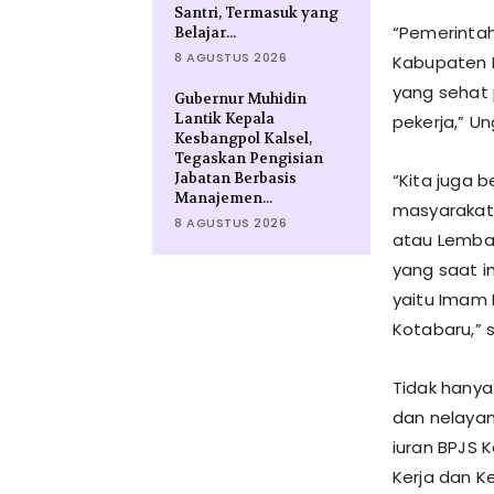
Santri, Termasuk yang
“Pemerintah
Belajar...
8 AGUSTUS 2026
Kabupaten K
yang sehat 
Gubernur Muhidin
Lantik Kepala
pekerja,” U
Kesbangpol Kalsel,
Tegaskan Pengisian
Jabatan Berbasis
“Kita juga 
Manajemen...
masyarakat 
8 AGUSTUS 2026
atau Lembag
yang saat i
yaitu Imam 
Kotabaru,”
Tidak hanya
dan nelaya
iuran BPJS 
Kerja dan K