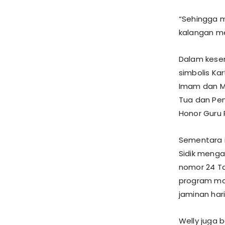
“Sehingga m
kalangan me
Dalam kesem
simbolis Ka
Imam dan Ma
Tua dan Pen
Honor Guru 
Sementara i
Sidik menga
nomor 24 Ta
program man
jaminan har
Welly juga 