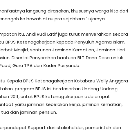
anfaatnya langsung dirasakan, khususnya warga kita dari
nengah ke bawah atau pra sejahtera,” ujarnya.
patan itu, Andi Rudi Latif juga turut menyerahkan secara
rtu BPJS Ketenagakerjaan kepada Penyuluh Agama Islam,
rbot Masjid, santunan Jaminan Kematian, Jaminan Hari
siun. Disertai Penyerahan bantuan BLT Dana Desa untuk
Paud, Guru TPA dan Kader Posyandu.
tu Kepala BPJS Ketenagakerjaan Kotabaru Welly Anggara
takan, program BPJS ini berdasarkan Undang Undang
hun 2011, untuk BPJS ketenagakerjaan ada empat
faat yaitu jaminan kecelakan kerja, jaminan kematian,
i tua dan jaminan pensiun.
berpendapat Support dari stakeholder, pemerintah dan