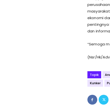
perusahaan
masyarakat
ekonomi dan
pentingnya 
dan informa
“Semoga mem
(Nsr/Hk/Adv
Topik
And
Kunker
P