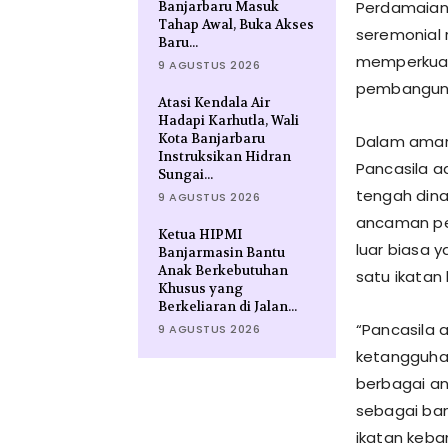
Perdamaian 
Banjarbaru Masuk
Tahap Awal, Buka Akses
seremonial 
Baru...
memperkuat 
9 AGUSTUS 2026
pembangun
Atasi Kendala Air
Hadapi Karhutla, Wali
Kota Banjarbaru
Dalam aman
Instruksikan Hidran
Pancasila a
Sungai...
tengah dina
9 AGUSTUS 2026
ancaman per
Ketua HIPMI
luar biasa
Banjarmasin Bantu
Anak Berkebutuhan
satu ikatan
Khusus yang
Berkeliaran di Jalan...
“Pancasila 
9 AGUSTUS 2026
ketangguhan
berbagai an
sebagai ba
ikatan keba