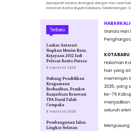
bersejarah karena dirangkai dengan Hari Jadi Ka
Halaman Kantor Bupati Kotabaru, Sebelimbingan. Se
Terbaru
Ganda Hari 
Penghargaa
Laskar Antasari
Siapkan Musim Baru,
KOTABARU
Kejayaan 2012 Jadi
Pelecut Barito Putera
Halaman Kan
9 AGUSTUS 2026
hari yang is
memimpin la
Dukung Pendidikan
Keagamaan
2026, yang 
Berkualitas, Pemkot
ke-76 Kabu
Banjarbaru Renovasi
TPA Darul Falah
menjadikan 
Cempaka
seluruh ele
9 AGUSTUS 2026
Pembangunan Jalan
Mengusung 
Lingkar Selatan