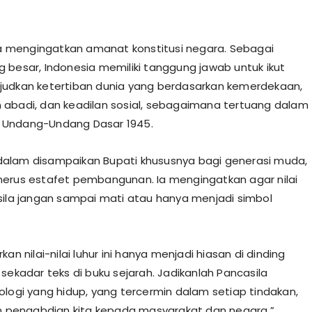
 ia mengingatkan amanat konstitusi negara. Sebagai
 besar, Indonesia memiliki tanggung jawab untuk ikut
udkan ketertiban dunia yang berdasarkan kemerdekaan,
abadi, dan keadilan sosial, sebagaimana tertuang dalam
Undang-Undang Dasar 1945.
alam disampaikan Bupati khususnya bagi generasi muda,
erus estafet pembangunan. Ia mengingatkan agar nilai
sila jangan sampai mati atau hanya menjadi simbol
kan nilai-nilai luhur ini hanya menjadi hiasan di dinding
sekadar teks di buku sejarah. Jadikanlah Pancasila
ologi yang hidup, yang tercermin dalam setiap tindakan,
an pengabdian kita kepada masyarakat dan negara,”