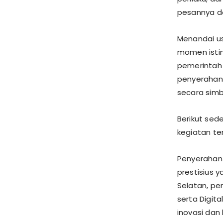
pesannya d
Menandai us
momen isti
pemerintah 
penyerahan 
secara simb
Berikut sed
kegiatan te
Penyerahan
prestisius 
Selatan, pe
serta Digit
inovasi dan