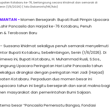
bupaten Kotabaru ke-76, berlangsung secara khidmat dan semarak di
nin (1/6/2026) ( foto Diskominfo/HK/Adv)
Momen Bersejarah: Bupati Rusli Pimpin Upacara
Lahir Pancasila dan Harjad ke-76 Kotabaru, Penuh
n & Terobosan Baru
– Suasana khidmat sekaligus penuh semarak menyelimuti
tor Bupati Kotabaru, Sebelimbingan, Senin (1/6/2026). Di
timewa ini, Bupati Kotabaru, H. Muhammad Rusli, S.Sos.,
ngsung Upacara Peringatan Hari Lahir Pancasila tahun
sekaligus dirangkai dengan peringatan Hari Jadi (Harjad)
paten Kotabaru. Perpaduan dua momen besar ini
upacara tahun ini begitu bersejarah dan sarat makna bagi
men masyarakat dan pemerintahan Bumi Saijaan.
tema besar “Pancasila Pemersatu Bangsa, Fondasi