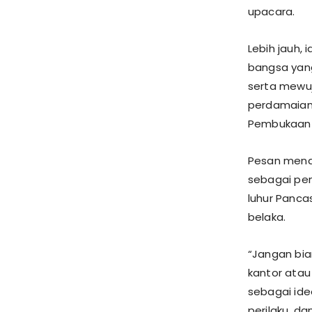
upacara.
Lebih jauh,
bangsa yang
serta mewuj
perdamaian 
Pembukaan 
Pesan mend
sebagai pen
luhur Panca
belaka.
“Jangan biar
kantor atau 
sebagai ide
perilaku, d