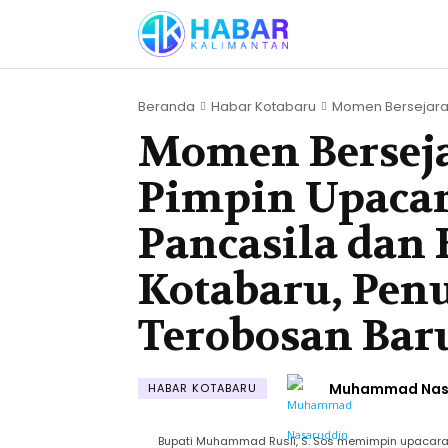
Beranda
Habar Kotabaru
Momen Bersejarah:
Momen Berseja
Pimpin Upacar
Pancasila dan 
Kotabaru, Pen
Terobosan Bar
Muhammad Nas
HABAR KOTABARU
Bupati Muhammad Rusli, S. Sos memimpin upacara 