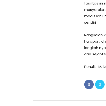
fasilitas i
masyarakat
medis lanju
sendiri.
Rangkaian k
harapan, d
langkah ny
dan sejahte
Penulis: M. 