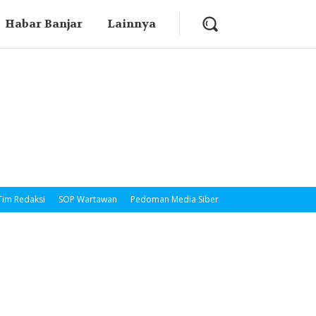
Habar Banjar
Lainnya
Tim Redaksi
SOP Wartawan
Pedoman Media Siber