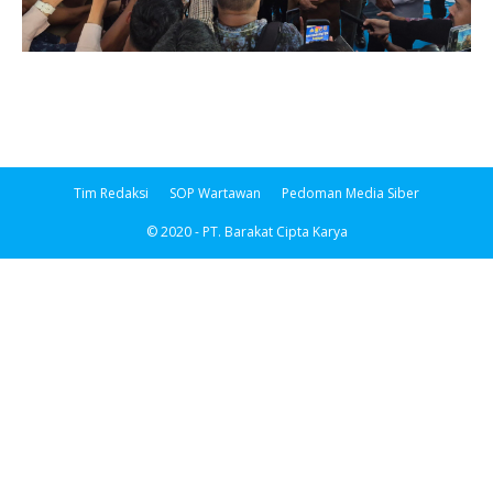
Tim Redaksi
SOP Wartawan
Pedoman Media Siber
© 2020 - PT. Barakat Cipta Karya