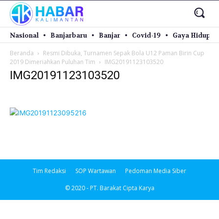
Nasional
Banjarbaru
Banjar
Covid-19
Gaya Hidup
Beranda
Resmi Dibuka, Turnamen Sepak Bola U12 Paman Birin Cup
2019 Dimeriahkan Puluhan Tim
IMG20191123103520
IMG20191123103520
Tim Redaksi
SOP Wartawan
Pedoman Media Siber
© 2020 - PT. Barakat Cipta Karya