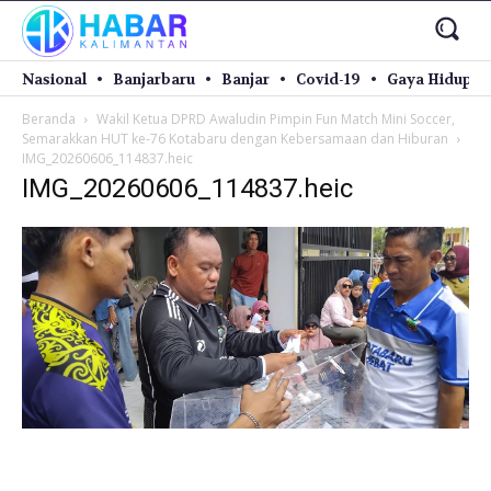
Nasional
Banjarbaru
Banjar
Covid-19
Gaya Hidup
Beranda
Wakil Ketua DPRD Awaludin Pimpin Fun Match Mini Soccer,
Semarakkan HUT ke-76 Kotabaru dengan Kebersamaan dan Hiburan
IMG_20260606_114837.heic
IMG_20260606_114837.heic