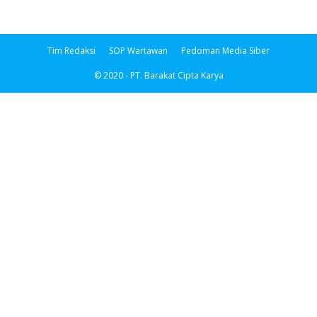
Tim Redaksi
SOP Wartawan
Pedoman Media Siber
© 2020 - PT. Barakat Cipta Karya