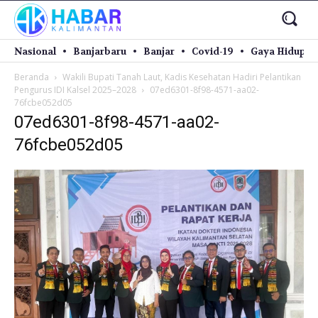
Nasional
Banjarbaru
Banjar
Covid-19
Gaya Hidup
Beranda
Wakili Bupati Tanah Laut, Kadis Kesehatan Hadiri Pelantikan
Pengurus IDI Kalsel 2025–2028
07ed6301-8f98-4571-aa02-
76fcbe052d05
07ed6301-8f98-4571-aa02-
76fcbe052d05