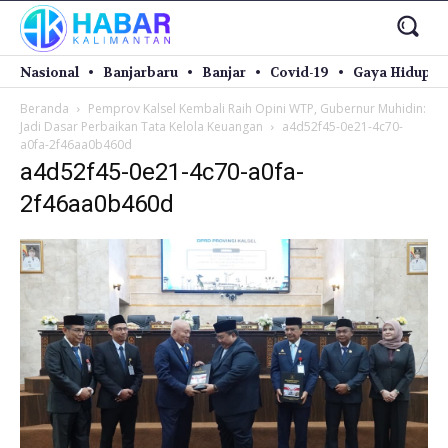
Nasional
Banjarbaru
Banjar
Covid-19
Gaya Hidup
Beranda
Pemprov Kalsel Kembali Raih Opini WTP, Gubernur Muhidin:
Jadi Dasar Perbaikan Tata Kelola Keuangan
a4d52f45-0e21-4c70-
a0fa-2f46aa0b460d
a4d52f45-0e21-4c70-a0fa-
2f46aa0b460d