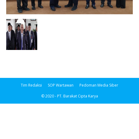
Tim Redaksi
SOP Wartawan
Pedoman Media Siber
© 2020 - PT. Barakat Cipta Karya