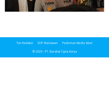
Tim Redaksi
SOP Wartawan
Pedoman Media Siber
© 2020 - PT. Barakat Cipta Karya