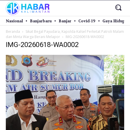
Nasional
Banjarbaru
Banjar
Covid-19
Gaya Hidup
Beranda
Sikat Begal Payudara, Kapolda Kalsel Perketat Patroli Malam
dan Minta Warga Berani Melapor
IMG-20260618-WA0002
IMG-20260618-WA0002