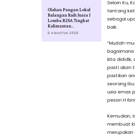
Selain itu, 
l
i
Olahan Pangan Lokal
tentang ket
k
Balangan Raih Juara I
sebagai up
o
Lomba B2SA Tingkat
t
Kalimantan...
baik.
a
6 AGUSTUS 2026
B
a
“Mudah-muda
n
j
bagaimana p
a
kita dididik
r
m
pasti akan t
a
pastikan a
s
i
seorang ibu
n
usia emas p
,
H
pesan H Ibnu
I
b
n
Kemudian, 
u
S
membuat kit
i
merupakan w
n