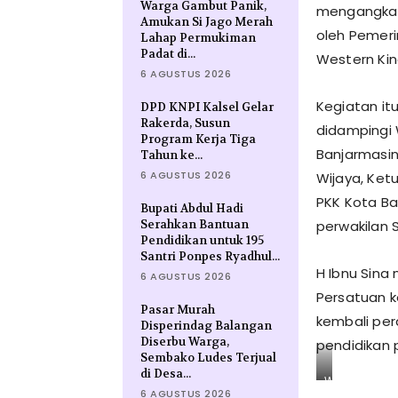
Warga Gambut Panik,
mengangkat 
Amukan Si Jago Merah
oleh Pemeri
Lahap Permukiman
Padat di...
Western Kind
6 AGUSTUS 2026
Kegiatan itu
DPD KNPI Kalsel Gelar
Rakerda, Susun
didampingi W
Program Kerja Tiga
Banjarmasin
Tahun ke...
6 AGUSTUS 2026
Wijaya, Ketu
PKK Kota Ba
Bupati Abdul Hadi
Serahkan Bantuan
perwakilan 
Pendidikan untuk 195
Santri Ponpes Ryadhul...
H Ibnu Sin
6 AGUSTUS 2026
Persatuan 
Pasar Murah
kembali per
Disperindag Balangan
Diserbu Warga,
pendidikan 
Sembako Ludes Terjual
di Desa...
W
6 AGUSTUS 2026
a