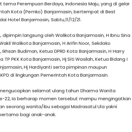
tema Perempuan Berdaya, Indonesia Maju, yang di gelar
ntah Kota (Pemko) Banjarmasin, bertempat di Best
ai Hotel Banjarmasin, Sabtu,11/12/21.
, dipimpin langsung oleh Walikota Banjarmasin, H Ibnu Sina
akil Walikota Banjarmasin, H Arifin Noor, Sekdako
, Ikhsan Budiman, Ketua DPRD Kota Banjarmasin, H Harry
a TP PKK Kota Banjarmasin, Hj Siti Wasilah, Ketua Bidang I
njarmasin, Hj Hardiyanti serta pimpinan maupun
SKPD di lingkungan Pemerintah Kota Banjarmasin.
a mengucapkan selamat ulang tahun Dharma Wanita
ke-22, Ia berharap momen tersebut mampu mengingatkan
an seorang wanita/ibu sebagai Madrasatul Ula yakni
pertama bagi anak-anak.