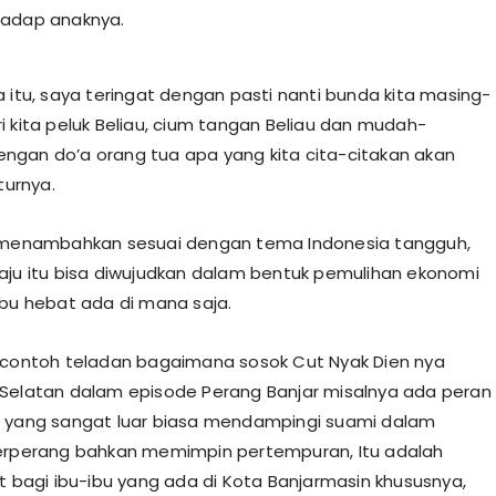
hadap anaknya.
a itu, saya teringat dengan pasti nanti bunda kita masing-
i kita peluk Beliau, cium tangan Beliau dan mudah-
gan do’a orang tua apa yang kita cita-citakan akan
uturnya.
a menambahkan sesuai dengan tema Indonesia tangguh,
aju itu bisa diwujudkan dalam bentuk pemulihan ekonomi
ibu hebat ada di mana saja.
 contoh teladan bagaimana sosok Cut Nyak Dien nya
Selatan dalam episode Perang Banjar misalnya ada peran
 yang sangat luar biasa mendampingi suami dalam
erperang bahkan memimpin pertempuran, Itu adalah
it bagi ibu-ibu yang ada di Kota Banjarmasin khususnya,