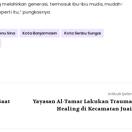
g melahirkan generasi, termasuk ibu-ibu muda, mudah-
erti itu,” pungkasnya.
bnu Sina
Kota Banjarmasin
Kota Seribu Sungai
Artikulli tjetër
Saat
Yayasan Al-Tamar Lakukan Trauma
n
Healing di Kecamatan Juai