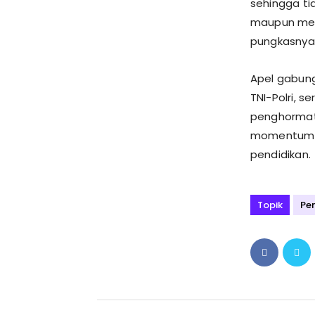
sehingga ti
maupun mela
pungkasnya
Apel gabunga
TNI-Polri, 
penghormat
momentum 
pendidikan.
Topik
Pe