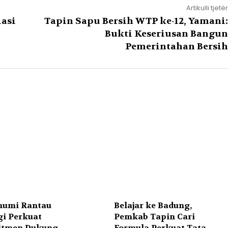
Artikulli tjetër
lasi
Tapin Sapu Bersih WTP ke-12, Yamani:
Bukti Keseriusan Bangun
Pemerintahan Bersih
humi Rantau
Belajar ke Badung,
gi Perkuat
Pemkab Tapin Cari
tmen Dukung
Formula Perkuat Tata