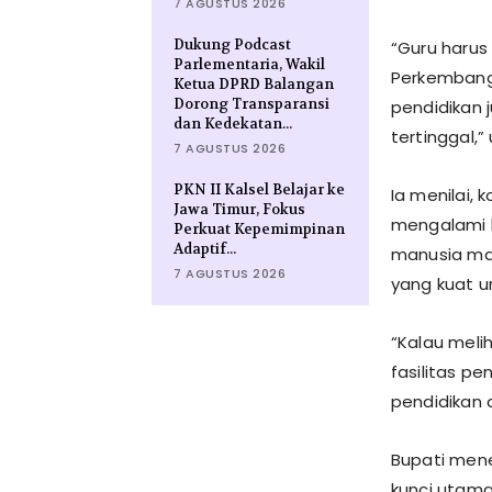
7 AGUSTUS 2026
Dukung Podcast
“Guru harus
Parlementaria, Wakil
Perkembang
Ketua DPRD Balangan
Dorong Transparansi
pendidikan 
dan Kedekatan...
tertinggal,”
7 AGUSTUS 2026
PKN II Kalsel Belajar ke
Ia menilai, 
Jawa Timur, Fokus
mengalami k
Perkuat Kepemimpinan
Adaptif...
manusia maup
7 AGUSTUS 2026
yang kuat u
“Kalau meli
fasilitas pe
pendidikan 
Bupati mene
kunci utam