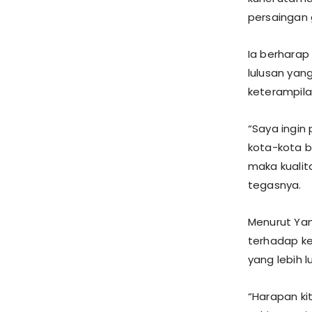
persaingan 
Ia berharap
lulusan yan
keterampilan
“Saya ingin
kota-kota be
maka kualit
tegasnya.
Menurut Yam
terhadap k
yang lebih 
“Harapan k