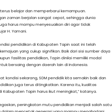
 terus belajar dan memperbarui kemampuan.
an zaman berjalan sangat cepat, sehingga dunia
juga harus mampu menyesuaikan diri agar tidak
 ujar H. Yamani.
kondisi pendidikan di Kabupaten Tapin saat ini telah
emajuan yang cukup signifikan. Baik dari sisi sumber daya
un fasilitas pendidikan, Tapin dinilai memiliki modal
ntuk bersaing dengan daerah lain di Indonesia.
hat kondisi sekarang, SDM pendidik kita semakin baik dan
ndidikan juga terus ditingkatkan. Karena itu, kualitas
di Kabupaten Tapin harus ikut meningkat,” katanya.
gaskan, peningkatan mutu pendidikan menjadi salah satu
a dalam mencetak generasi yang mampu menghadapi