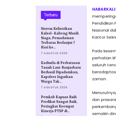
Terbaru
memperingat
Pendidikan N
Sistem Kelistrikan
Nasional da
Kalsel–Kalteng Masih
Kantor Sekr
Siaga, Pemadaman
Terbatas Berlanjut 7
Hari ke...
Pada kesem
7 AGUSTUS 2026
perhatian k
Karhutla di Perbatasan
seluruh ten
Tanah Laut-Banjarbaru
beradaptas
Berhasil Dipadamkan,
Kapolres Ingatkan
zaman.
Warga Tak...
7 AGUSTUS 2026
Menurutnya,
Pemkab Kapuas Raih
dan prasara
Predikat Sangat Baik,
perkembang
Peringkat Keempat
Kinerja PTSP di...
semakin din