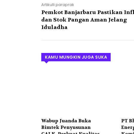
Artikulli paraprak
Pemkot Banjarbaru Pastikan Inf
dan Stok Pangan Aman Jelang
Iduladha
KAMU MUNGKIN JUGA SUKA
Wabup Juanda Buka
PT B
Bimtek Penyusunan
Ener
CALK, Perkuat Kualitas
Komi